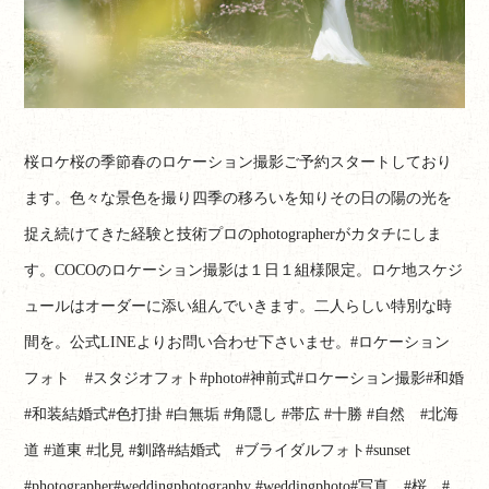
桜ロケ桜の季節春のロケーション撮影ご予約スタートしており
ます。色々な景色を撮り四季の移ろいを知りその日の陽の光を
捉え続けてきた経験と技術プロのphotographerがカタチにしま
す。COCOのロケーション撮影は１日１組様限定。ロケ地スケジ
ュールはオーダーに添い組んでいきます。二人らしい特別な時
間を。公式LINEよりお問い合わせ下さいませ。#ロケーション
フォト #スタジオフォト#photo#神前式#ロケーション撮影#和婚
#和装結婚式#色打掛 #白無垢 #角隠し #帯広 #十勝 #自然 #北海
道 #道東 #北見 #釧路#結婚式 #ブライダルフォト#sunset
#photographer#weddingphotography #weddingphoto#写真 #桜 #